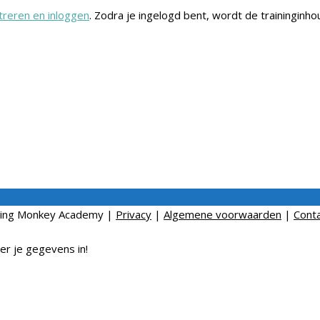
treren en inloggen
. Zodra je ingelogd bent, wordt de traininginho
ting Monkey Academy
|
Privacy
|
Algemene voorwaarden
|
Cont
er je gegevens in!