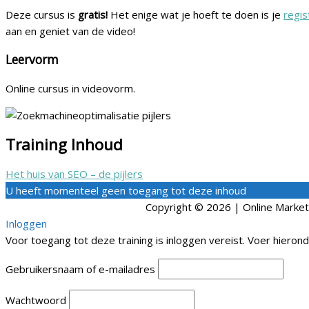
Deze cursus is
gratis!
Het enige wat je hoeft te doen is je
regis
aan en geniet van de video!
Leervorm
Online cursus in videovorm.
Training Inhoud
Het huis van SEO – de pijlers
U heeft momenteel geen toegang tot deze inhoud
Copyright © 2026 |
Online Marke
Inloggen
Voor toegang tot deze training is inloggen vereist. Voer hierond
Gebruikersnaam of e-mailadres
Wachtwoord